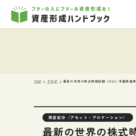
本文へ移動
TOP
ブログ
最新の世界の株式時価総額（MSCI 浮動株基準、
資産配分（アセット・アロケーション）
最新の世界の株式時