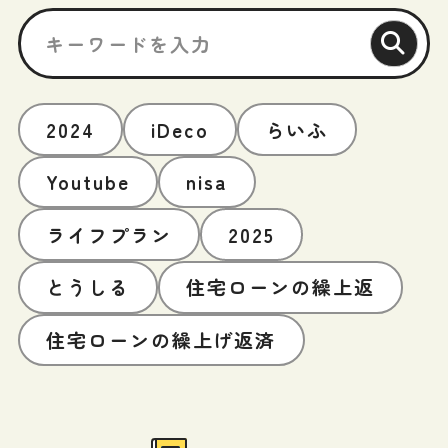
2024
iDeco
らいふ
Youtube
nisa
ライフプラン
2025
とうしる
住宅ローンの繰上返
住宅ローンの繰上げ返済