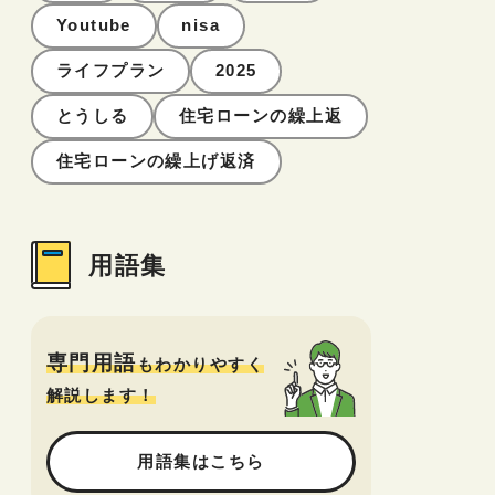
Youtube
nisa
ライフプラン
2025
とうしる
住宅ローンの繰上返
住宅ローンの繰上げ返済
用語集
専門用語
もわかりやすく
解説します！
用語集はこちら