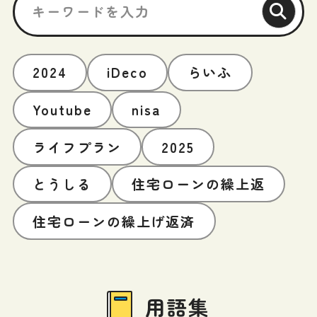
2024
iDeco
らいふ
Youtube
nisa
ライフプラン
2025
とうしる
住宅ローンの繰上返
住宅ローンの繰上げ返済
用語集