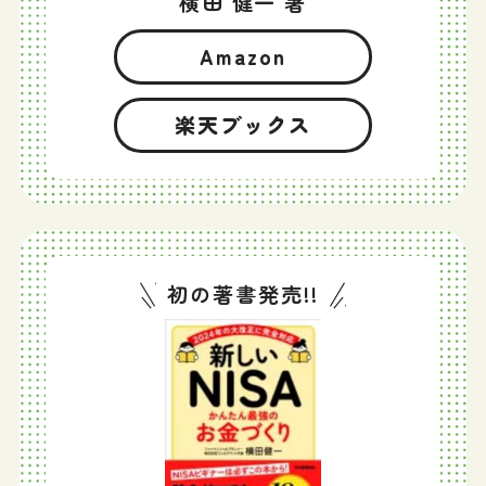
横田 健一 著
Amazon
楽天ブックス
初の著書発売!!