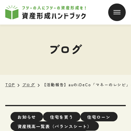
本文へ移動
ブログ
TOP
ブログ
【活動報告】auのiDeCo「マネーのレシ
お知らせ
住宅を買う
住宅ローン
資産残高一覧表（バランスシート）