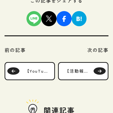
この記事をシェアする
前の記事
次の記事
【YouTube】「【無料配布！】ライフプランシミュレーション用Excelをアップデートしました！当面必要となるお金を見える化する方法について説明！」をアップしています！
【活動報告】楽天証券の投資情報メディア「トウシル」にて記事「インフレに負けない資産防衛術：20年後、私たちの「購買力」はどれだけ下がる？」が掲載されました！
関連記事