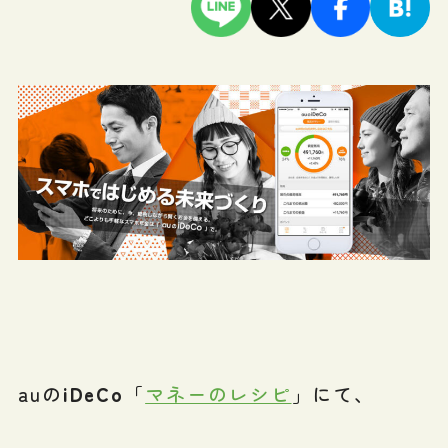
auの
iDeCo
「
マネーのレシピ
」にて、