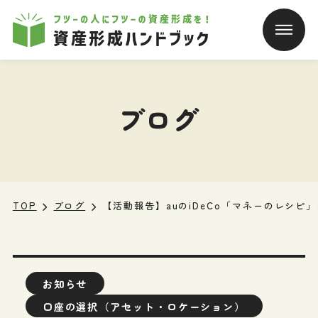
本文へ移動
ブログ
TOP
ブログ
【活動報告】auのiDeCo「マネーのレシ
お知らせ
口座の選択（アセット・ロケーション）