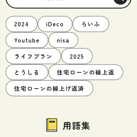
2024
iDeco
らいふ
Youtube
nisa
ライフプラン
2025
とうしる
住宅ローンの繰上返
住宅ローンの繰上げ返済
用語集