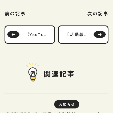
前の記事
次の記事
【YouTube】「今あるお金、投資するなら、一括投資と積立投資はどちらがよい？」をアップしています！
【活動報告】LINE証券サイトにて記事「最近よく聞く、インフレとは？あなたの家計はインフレに強い？弱い？」が掲載されました！
関連記事
お知らせ