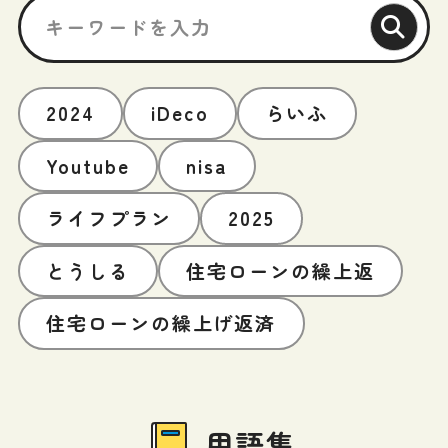
2024
iDeco
らいふ
Youtube
nisa
ライフプラン
2025
とうしる
住宅ローンの繰上返
住宅ローンの繰上げ返済
用語集