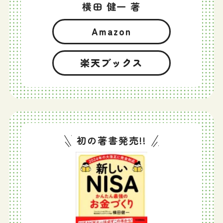
横田 健一 著
Amazon
楽天ブックス
初の著書発売!!