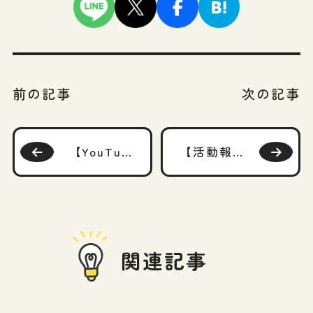
前の記事
次の記事
【YouTube】「オルカン、毎月定額取り崩しをしたら、20年後はいくら残るのか？」をアップしています！
【活動報告】マネーポストWEBに「老後資金の不安を解決する第一歩は「収入の見える化」 自分は年金をいくらもらえるのか、「ねんきん定期便」の読み解き方を解説」が掲載されました！
関連記事