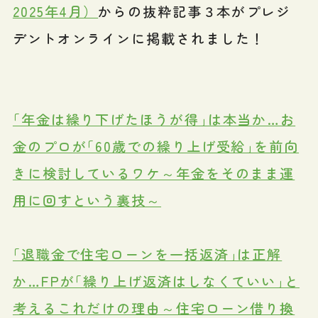
2025年4月）
からの抜粋記事３本がプレジ
デントオンラインに掲載されました！
｢年金は繰り下げたほうが得｣は本当か…お
金のプロが｢60歳での繰り上げ受給｣を前向
きに検討しているワケ～年金をそのまま運
用に回すという裏技～
｢退職金で住宅ローンを一括返済｣は正解
か…FPが｢繰り上げ返済はしなくていい｣と
考えるこれだけの理由～住宅ローン借り換