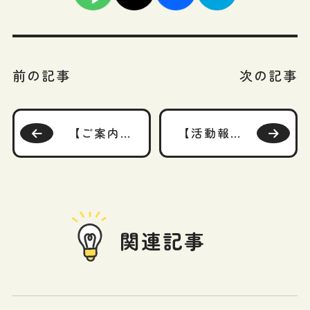
前の記事
次の記事
【ご案内】（Web講座あり）2024年8月25日（日）FP継続教育研修「ライフプラン別に見る「新NISA」の活用法の考察」
【活動報告】資産形成を楽しく学ぶ「東証マネ部！」にて記事「新NISAで積立投資、急落に一喜一憂しないこと」が掲載されました！
関連記事