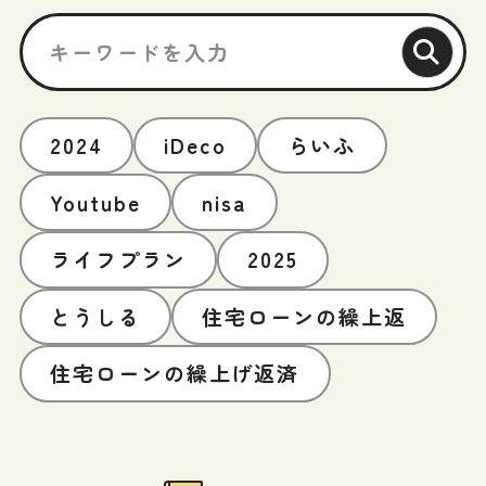
2024
iDeco
らいふ
Youtube
nisa
ライフプラン
2025
とうしる
住宅ローンの繰上返
住宅ローンの繰上げ返済