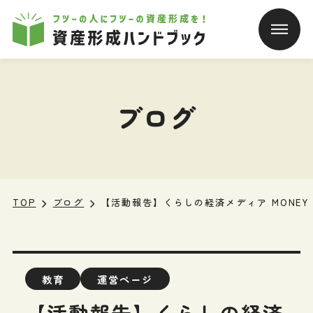
本文へ移動
ブログ
TOP
ブログ
【活動報告】くらしの経済メディア MONE
教育
運営ページ
【活動報告】くらしの経済