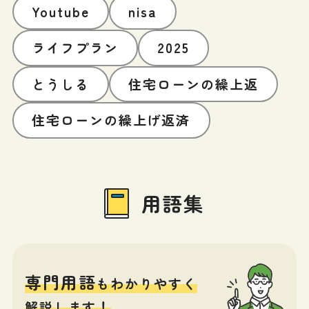
Youtube
nisa
ライフプラン
2025
とうしる
住宅ローンの繰上返
住宅ローンの繰上げ返済
用語集
専門用語
もわかりやすく
解説します！