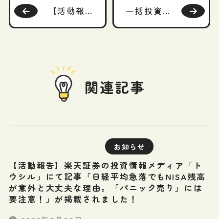
【活動報告】betterChoice「プロが教えるお金と保険の話」に、「親の生命保険を確認する方法」が掲載されました！
一括投資と積立投資（ドルコスト平均法）はどちらがよい？（1/3）～平均利回りを比較～
関連記事
お知らせ
【活動報告】楽天証券の投資情報メディア「ト
ウシル」にて記事「日経平均急落でもNISA残高
が意外と大丈夫な理由。「パニック売り」には
要注意！」が掲載されました！