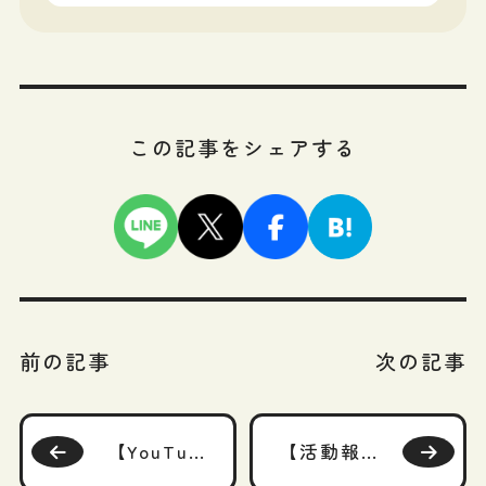
この記事をシェアする
前の記事
次の記事
【YouTube配信開始！】投資信託協会 【オンライン】投資信託セミナー「『株式投資はなぜ儲かるのか？』からの投資信託を使った資産形成のススメ」
【活動報告】auのiDeCo「マネーのレシピ」にて「配分変更とスイッチングの違いと運用見直しのタイミング」が掲載されました！