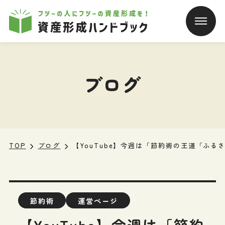
本文へ移動
ブログ
TOP
ブログ
【YouTube】今週は「節約術の王道「ふ
節約術
運営ページ
【YouTube】今週は「節約