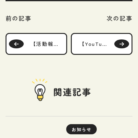
前の記事
次の記事
【活動報告】ジャパンネクスト証券「よるかぶラボ」に「ETF（上場投資信託）のメリット・デメリットと、選ぶときのポイント」が掲載されました！
【YouTube】「世界株式インデックス（オールカントリー）に、20年間ほったらかし投資をしたら、、、」をアップしています！
関連記事
お知らせ