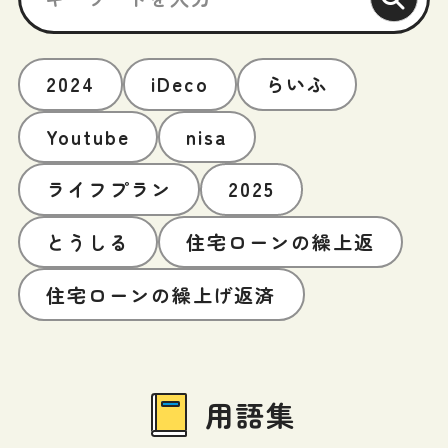
2024
iDeco
らいふ
Youtube
nisa
ライフプラン
2025
とうしる
住宅ローンの繰上返
住宅ローンの繰上げ返済
用語集