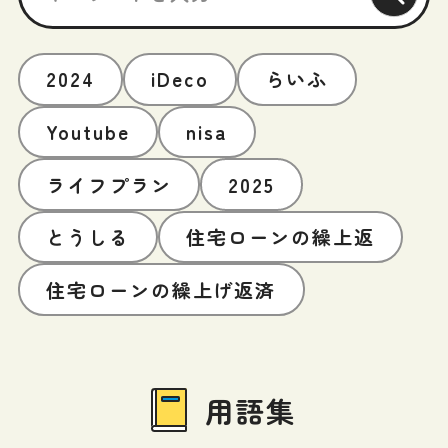
2024
iDeco
らいふ
Youtube
nisa
ライフプラン
2025
とうしる
住宅ローンの繰上返
住宅ローンの繰上げ返済
用語集