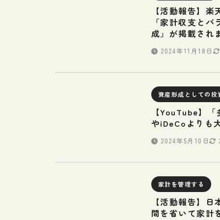
【活動報告】楽
「家計収支とバ
成」が掲載され
2024年11月18日
資産形成としての投
【YouTube
やiDeCoより
2024年5月10日
家計を管理する
【活動報告】日本
間を省いて家計