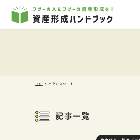
本文へ移動
TOP
バランスシート
記事一覧
資産残高一覧表（バ