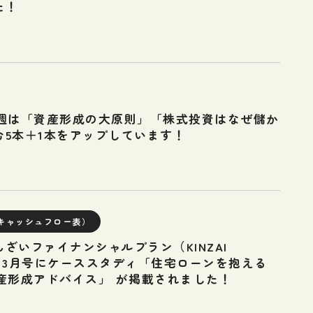
た！
】先週は「資産形成の大原則」「株式投資はなぜ儲か
む5本＋1本をアップしています！
キャッシュフロー表）
ざいファイナンシャルプラン（KINZAI
 Plan）3月号にケーススタディ「住宅ローンを抱える
産形成アドバイス」 が掲載されました！