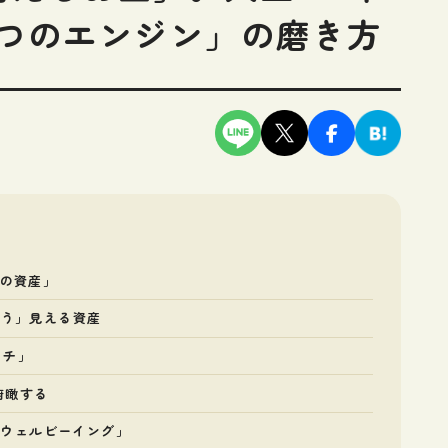
2つのエンジン」の磨き方
大の資産」
らう」見える資産
ッチ」
俯瞰する
・ウェルビーイング」