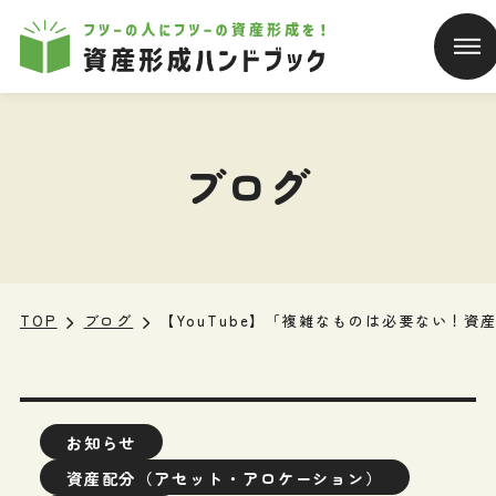
本文へ移動
ブログ
TOP
ブログ
【YouTube】「複雑なものは必要ない！
お知らせ
資産配分（アセット・アロケーション）