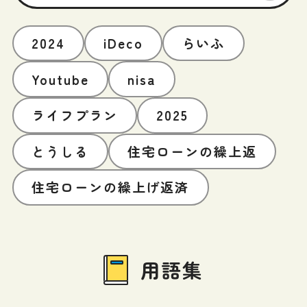
2024
iDeco
らいふ
Youtube
nisa
ライフプラン
2025
とうしる
住宅ローンの繰上返
住宅ローンの繰上げ返済
用語集