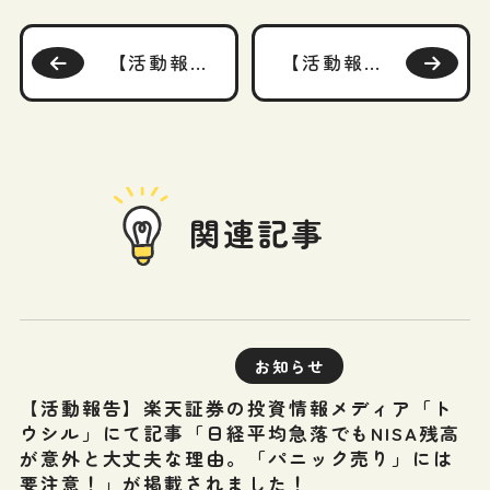
【活動報告】楽天証券の投資情報メディア「トウシル」にて記事「オールカントリー・S＆P500など、実はインフレに有効な「外貨建て資産」！」が掲載されました！
【活動報告】auのiDeCo「マネーのレシピ」にて「知っておきたい年金から引かれるお金と年金の手取り額」が掲載されました！
関連記事
お知らせ
【活動報告】楽天証券の投資情報メディア「ト
ウシル」にて記事「日経平均急落でもNISA残高
が意外と大丈夫な理由。「パニック売り」には
要注意！」が掲載されました！