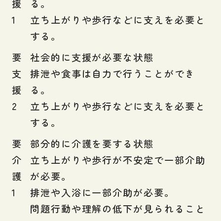
援
る。
1
立ち上がりや歩行などに支えを必要と
する。
要
社会的に支援が必要な状態
支
排泄や食事は自力で行うことができ
援
る。
2
立ち上がりや歩行などに支えを必要と
する。
要
部分的に介護を要する状態
介
立ち上がりや歩行が不安定で一部介助
護
が必要。
1
排泄や入浴に一部介助が必要。
問題行動や理解の低下が見られること