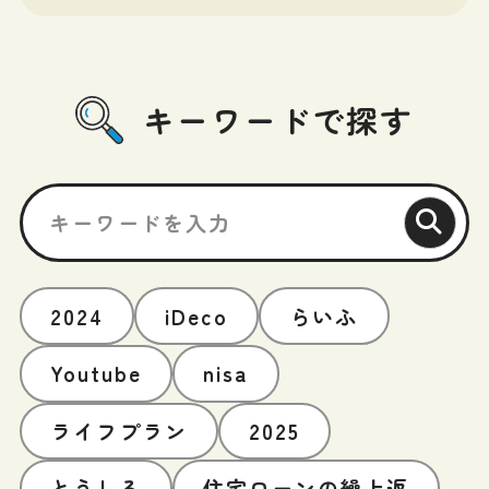
キーワードで探す
2024
iDeco
らいふ
Youtube
nisa
ライフプラン
2025
とうしる
住宅ローンの繰上返