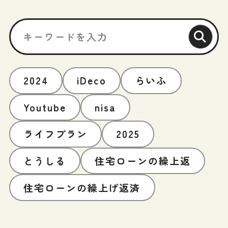
2024
iDeco
らいふ
Youtube
nisa
ライフプラン
2025
とうしる
住宅ローンの繰上返
住宅ローンの繰上げ返済