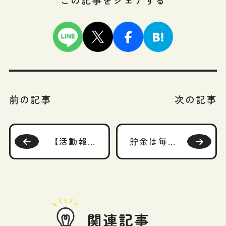
この記事をシェアする
前の記事
次の記事
【活動報告】野村アセットマネジメント株式会社様の「NEXT FUNDS (ネクストファンズ)」専用サイトにて、「ETF資産運用実践①：手軽に国際分散投資【資産形成㉔】」という記事を書かせて頂きました！
貯金は毎月いくらすればいいのか？お給料の何割が目安？（４）番外編：アーリーリタイア、FIREを目指す場合
関連記事