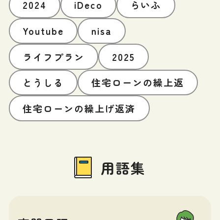
2024
iDeco
らいふ
Youtube
nisa
ライフプラン
2025
とうしる
住宅ローンの繰上返
住宅ローンの繰上げ返済
用語集