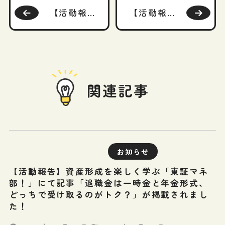
【活動報告】楽天証券の投資情報メディア「トウシル」にて記事「65歳からの新常識！金融資産だけで資産配分を決めてはいけない？」が掲載されました！
【活動報告】auのiDeCo「マネーのレシピ」にて「働きながら年金を受け取るなら押さえておきたい！在職老齢年金と在職定時改定」が掲載されました！
関連記事
お知らせ
【活動報告】資産形成を楽しく学ぶ「東証マネ
部！」にて記事「退職金は一時金と年金形式、
どっちで受け取るのがトク？」が掲載されまし
た！