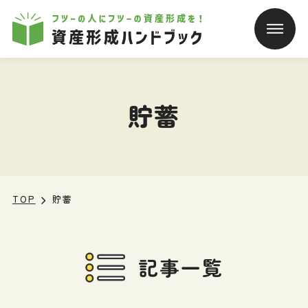
本文へ移動
貯蓄
TOP
貯蓄
記事一覧