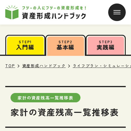
本文へ移動
STEP1
STEP2
STEP3
入門編
基本編
実践編
TOP
資産形成ハンドブック
ライフプラン・シミュレーシ
家計の資産残高一覧推移表
家計の資産残高一覧推移表