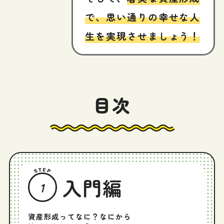
で、思い通りの幸せな人
生を実現させましょう！
目次
入門編
1
資産形成ってなに？なにから