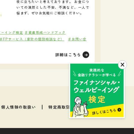
役に立ちたいと考えております。 お金につ
いての漠然とした不安、不満など、一人で
一
悩まず、ぜひお気軽にご相談ください。
hi
ビーイング検定
＃資産形成ハンドブック
＃FPサービス（家計の個別相談など）
＃お問い合
詳細はこちら
個人情報の取扱い
特定商取引法に基づく表記