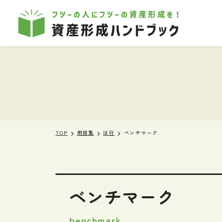
本文へ移動
TOP
用語集
は行
ベンチマーク
ベンチマーク
benchmark