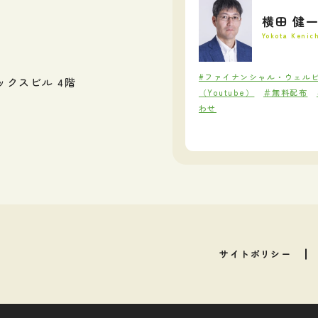
横田 健
Yokota Kenic
#ファイナンシャル・ウェル
ックスビル 4階
（Youtube）
＃無料配布
わせ
サイトポリシー