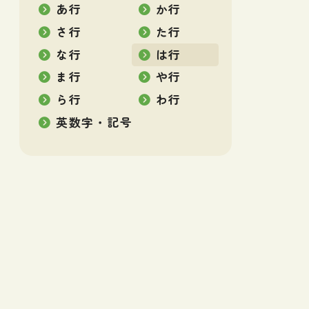
あ行
か行
さ行
た行
な行
は行
ま行
や行
ら行
わ行
英数字・記号