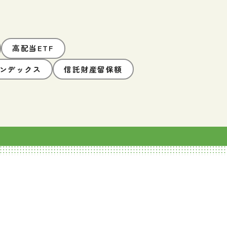
高配当ETF
インデックス
信託財産留保額